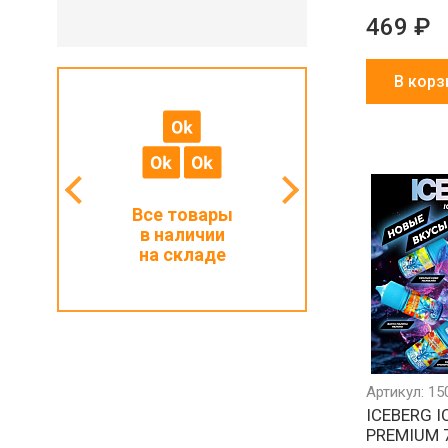
469 ₽
В корз
мальный
Все товары
Работаем с ИП
з 1000 ₽
в наличии
и физлицами
на складе
Артикул: 15
ICEBERG I
PREMIUM 