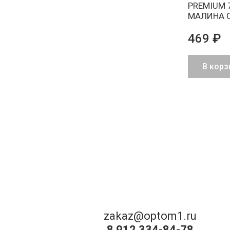
PREMIUM 
МАЛИНА 
469 ₽
В корз
zakaz@optom1.ru
8 912 334-84-78