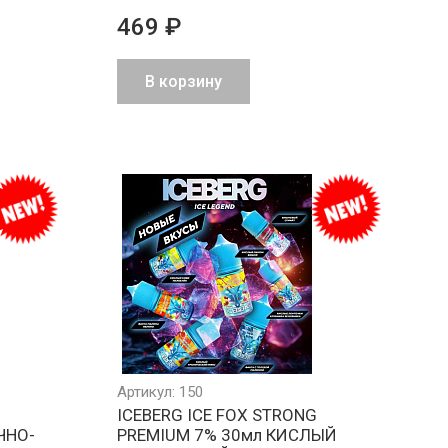
469 ₽
В корзину
Минимальный
Все товары
Работа
РФ
заказ 1000 ₽
в наличии
и физ
на складе
Артикул: 150
ICEBERG ICE FOX STRONG
ЧНО-
PREMIUM 7% 30мл КИСЛЫЙ