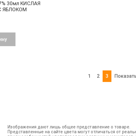
7% 30мл КИСЛАЯ
С ЯБЛОКОМ
ину
1
2
3
Показать
Изображения дают лишь общее представление о товаре.
Представленные на сайте цвета могут отличаться от реаль