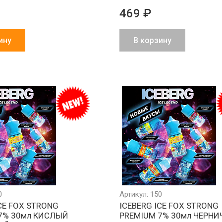
469 ₽
ину
В корзину
Обмен брака
Агрессивно
Более 1500
за наш счет
низкие цены
партнеров в 
и СНГ
0
Артикул: 150
CE FOX STRONG
ICEBERG ICE FOX STRONG
7% 30мл КИСЛЫЙ
PREMIUM 7% 30мл ЧЕРНИ