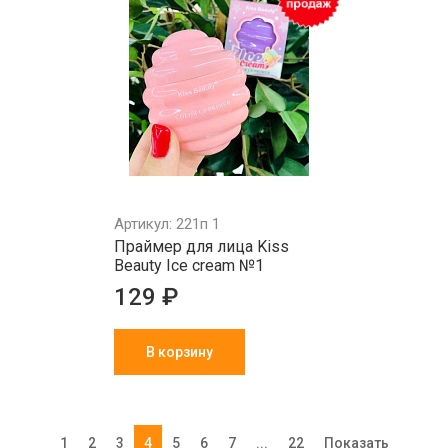
Артикул: 221п 1
Праймер для лица Kiss
Beauty Ice cream №1
129 ₽
В корзину
1
2
3
4
5
6
7
...
22
Показать