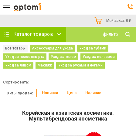
Мой заказ:
0
₽
Каталог товаров
фильтр
Все товары
Аксессуары для ухода
Уход за губами
Уход за полостью рта
Уход за телом
Уход за волосами
Уход за лицом
Макияж
Уход за руками и ногами
Сортировать:
Новинки
Цена
Наличие
Хиты продаж
Корейская и азиатская косметика.
Мультибрендовая косметика