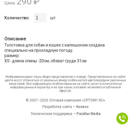
290 ₽
Цена:
Количество:
шт.
Описание
Толстовка для собак и кошек с капюшоном создана
специально на прохладную погоду.
размер:
XS- длина спины -20см, обхват груди 31см
Изображения дают лишь общее представление о товаре. Представленные на сайте
цвета могут отличаться от реальных ввиду особенностей цветопередачи различных
мониторов. Вся информация, опубликованная на сайте, носит исключительно
информационный характер и ни при каких условиях не является публичной
офертой.
© 2007–2026 Оптовая компания «OPTOM1.RU»
Разработка сайта —
Колесо
Техническая поддержка —
Parallax Media