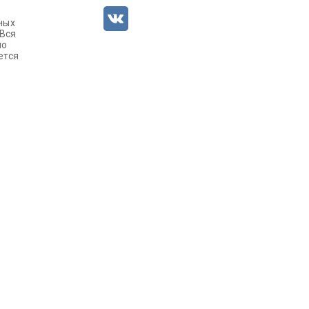
ных
 Вся
но
ется