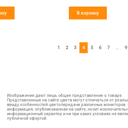
ину
В корзину
1
2
3
4
5
6
7
...
9
Изображения дают лишь общее представление о товаре.
Представленные на сайте цвета могут отличаться от реаль
ввиду особенностей цветопередачи различных мониторов.
информация, опубликованная на сайте, носит исключитель
информационный характер и ни при каких условиях не явля
публичной офертой.