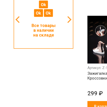
мальный
Все товары
Работаем с ИП
з 1000 ₽
в наличии
и физлицами
на складе
Артикул: Z-
Зажигалка
Кроссовки
299 ₽
В корз