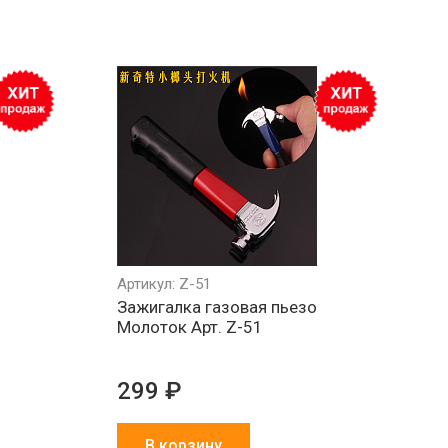
Минимальный
Все товары
Работа
РФ
заказ 1000 ₽
в наличии
и физ
на складе
Артикул: Z-51
Зажигалка газовая пьезо
Молоток Арт. Z-51
299 ₽
В корзину