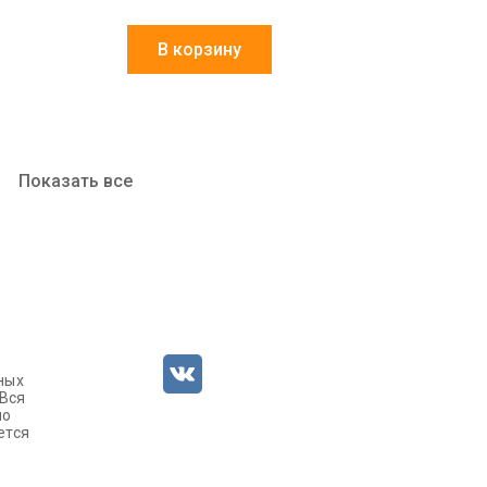
В корзину
Показать все
ных
 Вся
но
ется