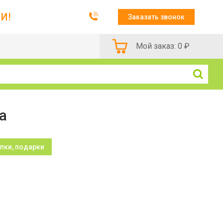
И!
Заказать звонок
Мой заказ:
0
₽
а
лки, подарки