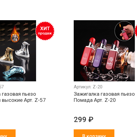
Обмен брака
Агрессивно
Более 1500
за наш счет
низкие цены
партнеров в 
и СНГ
57
Артикул: Z-20
 газовая пьезо
Зажигалка газовая пьезо
 высокие Арт. Z-57
Помада Арт. Z-20
299 ₽
ину
В корзину