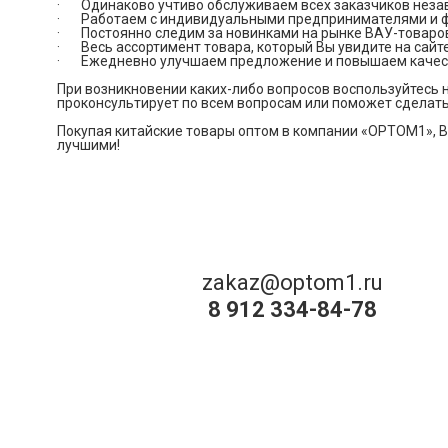
· Одинаково учтиво обслуживаем всех заказчиков незав
· Работаем с индивидуальными предпринимателями и ф
· Постоянно следим за новинками на рынке ВАУ-товаров
· Весь ассортимент товара, который Вы увидите на сайте,
· Ежедневно улучшаем предложение и повышаем качест
При возникновении каких-либо вопросов воспользуйтесь н
проконсультирует по всем вопросам или поможет сделат
Покупая китайские товары оптом в компании «OPTOM1», В
лучшими!
zakaz@optom1.ru
8 912 334-84-78