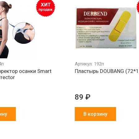
4п
Артикул: 192п
ректор осанки Smart
Пластырь DOUBANG (72*
rector
89 ₽
ину
В корзину