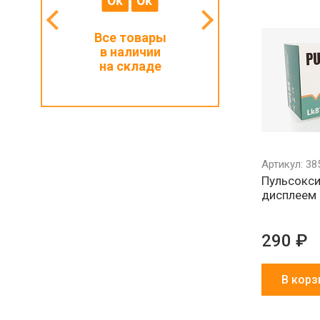
мальный
Все товары
Работаем с ИП
з 1000 ₽
в наличии
и физлицами
на складе
Артикул: 38
Пульсокси
дисплеем 
290 ₽
В корз