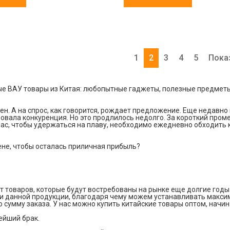
1
2
3
4
5
Пока
е ВАУ товары из Китая: любопытные гаджеты, полезные предметы
ен. А на спрос, как говорится, рождает предложение. Еще недавн
овала конкуренция. Но это продлилось недолго. За короткий проме
ас, чтобы удержаться на плаву, необходимо ежедневно обходить 
цене, чтобы осталась приличная прибыль?
товаров, которые будут востребованы на рынке еще долгие годы
данной продукции, благодаря чему можем устанавливать максима
умму заказа. У нас можно купить китайские товары оптом, начина
ейший брак.