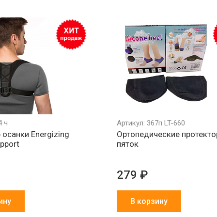
4 ч
Артикул: 367п LT-660
 осанки Energizing
Ортопедические протекто
pport
пяток
279 ₽
ину
В корзину