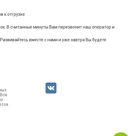
 к отгрузке.
нок. В считанные минуты Вам перезвонит наш оператор и
Развивайтесь вместе с нами и уже завтра Вы будете
ных
 Вся
но
ется