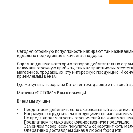
Сегодня огромную популярность набирают так называемы
идеально подходящие в качестве подарка.
Спрос на данную категорию товаров действительно огром
получали огромную прибыль, так как практически отсутств
магазинов, продающих эту интересную продукцию. И сейч
приемлемым ценам.
Где же купить товары из Китая оптом, да еще и по такой 
Магазин «OPTOM1» Вам в помощь!
В чем мы лучшие:
· Предлагаем действительно эксклюзивный ассортимент 
· Напрямую сотрудничаем с ведущими производителями 
· Не предъявляем строгих ограничений на минимальную с
· Предлагаем только высококачественную продукцию.
· Заменяем товар, если покупатель обнаружит хоть мал
· Оперативно доставляем заказ в любой город РФ.