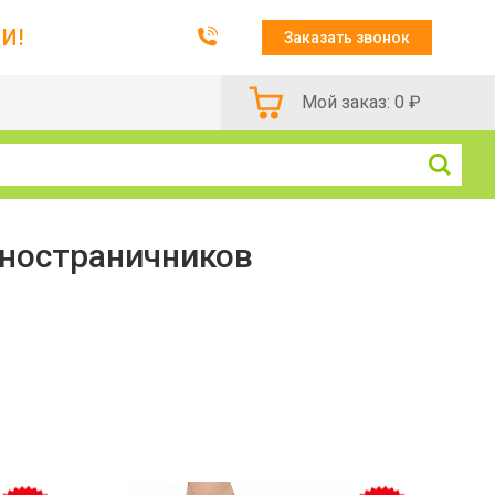
И!
Заказать звонок
Мой заказ:
0
₽
дностраничников