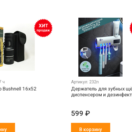
7 ч
Артикул: 232п
 Bushnell 16x52
Держатель для зубных щё
диспенсером и дезинфек
599 ₽
ину
В корзину