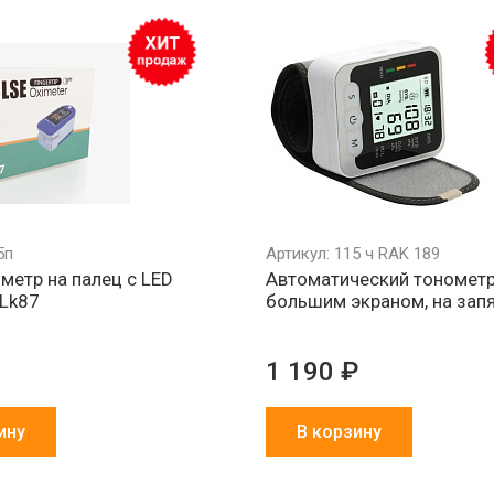
Обмен брака
Агрессивно
Более 1500
за наш счет
низкие цены
партнеров в 
и СНГ
5п
Артикул: 115 ч RAK 189
метр на палец с LED
Автоматический тонометр
Lk87
большим экраном, на зап
1 190 ₽
ину
В корзину