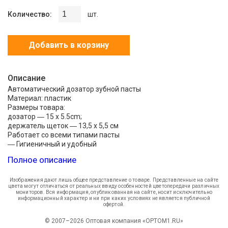
Количество:
шт.
Добавить в корзину
Описание
Автоматический дозатор зубной пасты
Материал: пластик
Размеры товара:
дозатор ― 15 х 5.5cm;
держатель щеток ― 13,5 х 5,5 см
Работает со всеми типами пасты
― Гигиеничный и удобный
― Двухсторонние наклейки для легкого крепления к стене.
Полное описание
― Держатель зубных щеток имеет крышку которая защищает
от попадания пыли.
В пакет включено:
Изображения дают лишь общее представление о товаре. Представленные на сайте
цвета могут отличаться от реальных ввиду особенностей цветопередачи различных
1x Автоматический дозатор зубной пасты
мониторов. Вся информация, опубликованная на сайте, носит исключительно
1x Держатель для зубных щеток
информационный характер и ни при каких условиях не является публичной
офертой.
© 2007–2026 Оптовая компания «OPTOM1.RU»