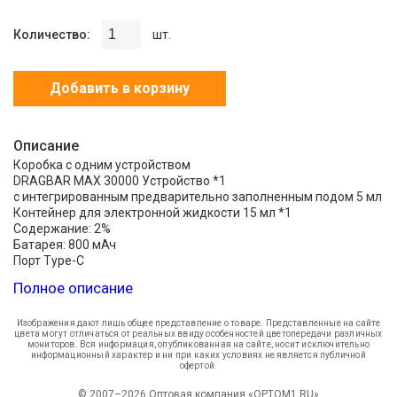
Количество:
шт.
Добавить в корзину
Описание
Коробка с одним устройством
DRAGBAR MAX 30000 Устройство *1
с интегрированным предварительно заполненным подом 5 мл
Контейнер для электронной жидкости 15 мл *1
Содержание: 2%
Батарея: 800 мАч
Порт Type-C
Полное описание
Благодаря нашей инновационной конструкции, устройство
Dragbar MAX 30000 предлагает больше затяжек при том же
размере, а также более компактный корпус для тех же
Изображения дают лишь общее представление о товаре. Представленные на сайте
цвета могут отличаться от реальных ввиду особенностей цветопередачи различных
характеристик.
мониторов. Вся информация, опубликованная на сайте, носит исключительно
информационный характер и ни при каких условиях не является публичной
офертой.
© 2007–2026 Оптовая компания «OPTOM1.RU»