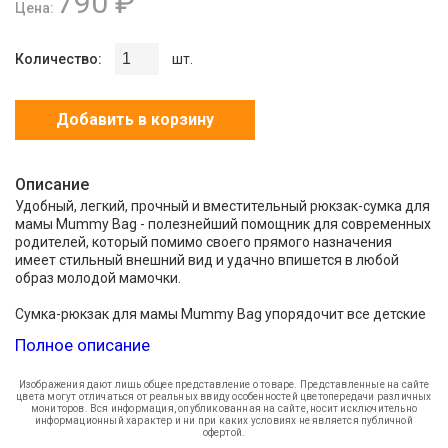
790 ₽
Цена:
Количество:
шт.
Добавить в корзину
Описание
Удобный, легкий, прочный и вместительный рюкзак-сумка для
мамы Mummy Bag - полезнейший помощник для современных
родителей, который помимо своего прямого назначения
имеет стильный внешний вид и удачно впишется в любой
образ молодой мамочки.
Сумка-рюкзак для мамы Mummy Bag упорядочит все детские
аксессуары и принадлежности, которые всегда нужны под
Полное описание
рукой, принесет в жизнь молодых и счастливых родителей
порядок, удобно расположив все самое необходимое внутри
себя. В такой сумке можно носить с собой подгузники, детские
Изображения дают лишь общее представление о товаре. Представленные на сайте
цвета могут отличаться от реальных ввиду особенностей цветопередачи различных
игрушки, погремушки, питание, бутылочки и многое-многое
мониторов. Вся информация, опубликованная на сайте, носит исключительно
другое, что может срочно понадобиться во время прогулки на
информационный характер и ни при каких условиях не является публичной
офертой.
свежем воздухе, во время поездки или путешествия.