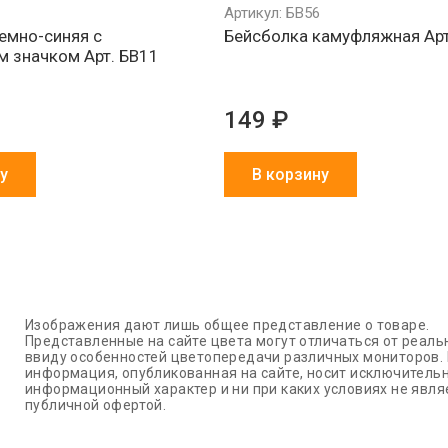
Артикул: БВ56
емно-синяя с
Бейсболка камуфляжная Арт
м значком Арт. БВ11
149 ₽
у
В корзину
Изображения дают лишь общее представление о товаре.
Представленные на сайте цвета могут отличаться от реаль
ввиду особенностей цветопередачи различных мониторов.
информация, опубликованная на сайте, носит исключитель
информационный характер и ни при каких условиях не явля
публичной офертой.