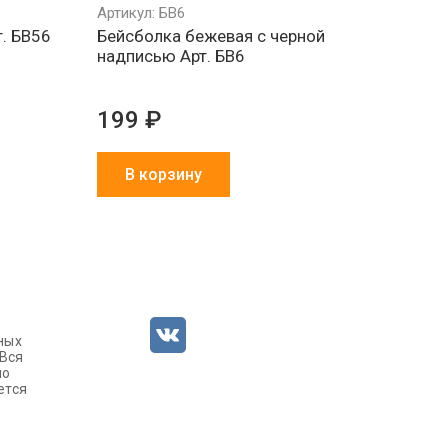
Артикул: БВ6
. БВ56
Бейсболка бежевая с черной
надписью Арт. БВ6
199 ₽
В корзину
ных
 Вся
но
ется