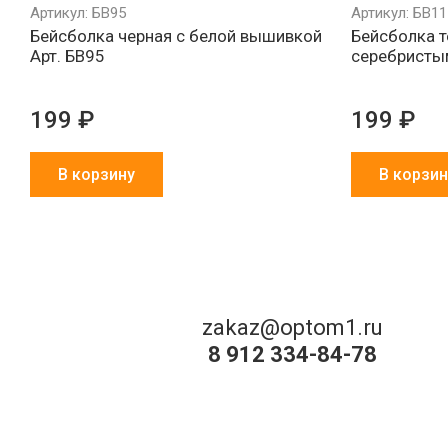
Артикул: БВ95
Артикул: БВ11
Бейсболка черная с белой вышивкой
Бейсболка т
Арт. БВ95
серебристы
199 ₽
199 ₽
В корзину
В корзин
zakaz@optom1.ru
8 912 334-84-78